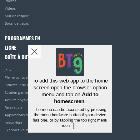
Photos
Vidéos
Mur de l’espoir
Bocal de tracas
PROGRAMMES EN
LIGNE
BOÎTE À OUTILS
Jeux
Pleine conscience
To add this web app to the home
Indicateur de l’humeur
screen open the browser option
Soutien par les pairs
menu and tap on
Add to
Activité physique
homescreen
.
Relaxation
The menu can be accessed by pressing
the menu hardware button if your device
Applications de
has one, or by tapping the top right menu
mieux-être
icon
.
Exprimez-vous