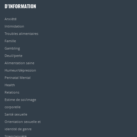
D’INFORMATION
Anxiété
Intimidation
Troubles alimentaires
Famille
Gambling
Deuil/perte
Alimentation saine
Humeur/dépression
Perinatal Mental
Health
Relations
Estime de soi/image
corporelle
Santé sexuelle
Orientation sexuelle et
identité de genre
Stress/anxiété