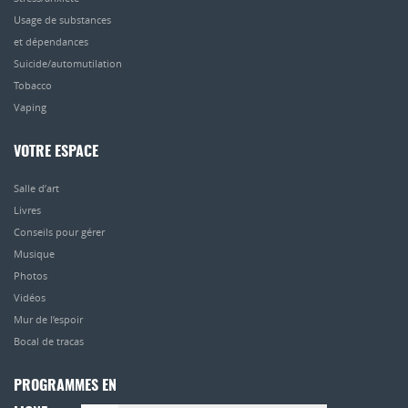
Usage de substances
et dépendances
Suicide/automutilation
Tobacco
Vaping
VOTRE ESPACE
Salle d’art
Livres
Conseils pour gérer
Musique
Photos
Vidéos
Mur de l’espoir
Bocal de tracas
PROGRAMMES EN