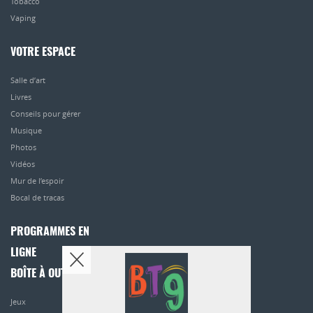
Tobacco
Vaping
VOTRE ESPACE
Salle d’art
Livres
Conseils pour gérer
Musique
Photos
Vidéos
Mur de l’espoir
Bocal de tracas
PROGRAMMES EN
LIGNE
BOÎTE À OUTILS
Jeux