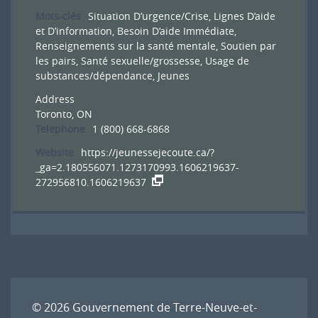
Mots-clés
Situation D’urgence/Crise
,
Lignes D’aide
et D’information
,
Besoin D’aide Immédiate
,
Renseignements sur la santé mentale
,
Soutien par
les pairs
,
Santé sexuelle/grossesse
,
Usage de
substances/dépendance
,
Jeunes
Address
Toronto, ON
Telephone
1 (800) 668-6868
Website
https://jeunessejecoute.ca/?
_ga=2.180556071.1273170993.1606219637-
272956810.1606219637
© 2026
Gouvernement de Terre-Neuve-et-