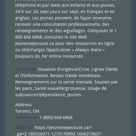
téléphone et par texto aux enfants et aux jeunes,
24 h sur 24, sept jours sur sept, en français et en
anglais. Les jeunes peuvent, de façon anonyme,
recevoir une consultation professionnelle, des
renseignements et des aiguillages. Composez le 1
800 668 6868, consultez le site Web
jeunessejecoute.ca pour des ressources en ligne
ou téléchargez l’application « Always there »
(toujours là).
for online resources.
Mots-clés
Situation D’urgence/Crise
,
Lignes D’aide
et D’information
,
Besoin D’aide Immédiate
,
Renseignements sur la santé mentale
,
Soutien par
les pairs
,
Santé sexuelle/grossesse
,
Usage de
substances/dépendance
,
Jeunes
Address
Toronto, ON
Telephone
1 (800) 668-6868
Website
https://jeunessejecoute.ca/?
_ga=2.180556071.1273170993.1606219637-