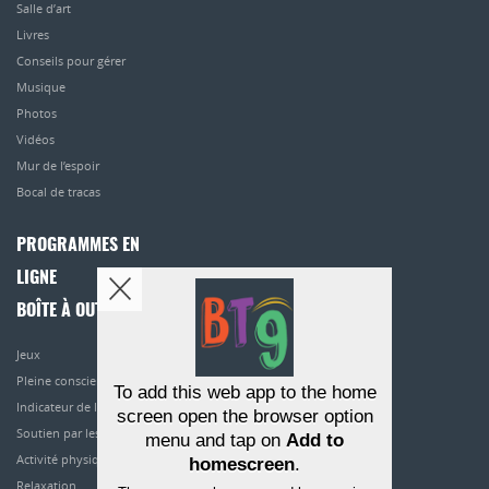
Salle d’art
Livres
Conseils pour gérer
Musique
Photos
Vidéos
Mur de l’espoir
Bocal de tracas
PROGRAMMES EN
LIGNE
BOÎTE À OUTILS
Jeux
Pleine conscience
To add this web app to the home
Indicateur de l’humeur
screen open the browser option
Soutien par les pairs
menu and tap on
Add to
Activité physique
homescreen
.
Relaxation