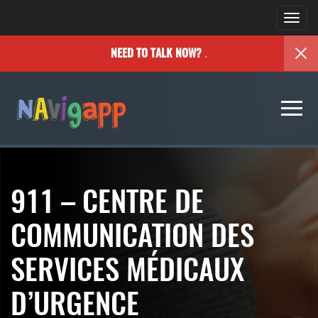
Togg
navi
.
NEED TO TALK NOW?
Togg
navi
911 – CENTRE DE
COMMUNICATION DES
SERVICES MÉDICAUX
D’URGENCE