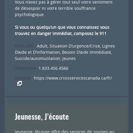
Vous n’avez pas à gérer tout seul votre sentiment
de désespoir ni votre terrible souffrance
psychologique.
Si vous ou quelqu’un que vous connaissez vous
trouvez en danger immédiat, composez le 911
Mots-clés
Adult
,
Situation D’urgence/Crise
,
Lignes
D’aide et D’information
,
Besoin D’aide Immédiate
,
Suicide/automutilation
,
Jeunes
Telephone
1.833.456.4566
Website
https://www.crisisservicescanada.ca/fr/
Jeunesse, J’écoute
Jeunesse, J’écoute offre des services de soutien au