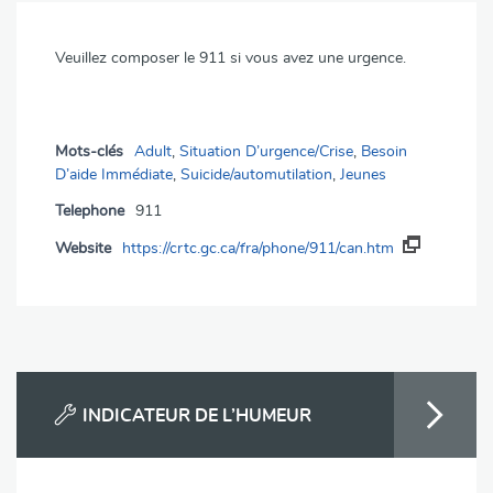
Veuillez composer le 911 si vous avez une urgence.
Mots-clés
Adult
,
Situation D’urgence/Crise
,
Besoin
D’aide Immédiate
,
Suicide/automutilation
,
Jeunes
Telephone
911
Website
https://crtc.gc.ca/fra/phone/911/can.htm
INDICATEUR DE L’HUMEUR