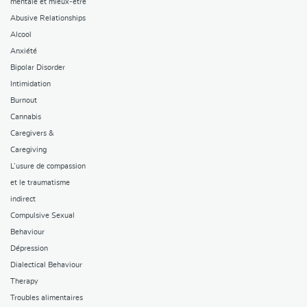
mentale et mieux-être
Abusive Relationships
Alcool
Anxiété
Bipolar Disorder
Intimidation
Burnout
Cannabis
Caregivers &
Caregiving
L’usure de compassion
et le traumatisme
indirect
Compulsive Sexual
Behaviour
Dépression
Dialectical Behaviour
Therapy
Troubles alimentaires