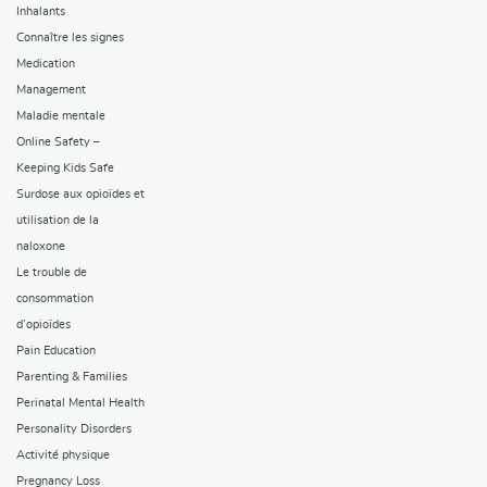
Inhalants
Connaître les signes
Medication
Management
Maladie mentale
Online Safety –
Keeping Kids Safe
Surdose aux opioïdes et
utilisation de la
naloxone
Le trouble de
consommation
d’opioïdes
Pain Education
Parenting & Families
Perinatal Mental Health
Personality Disorders
Activité physique
Pregnancy Loss