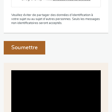
U
p
l
Veuillez éviter de partager des données d’identification à
o
votre sujet ou au sujet d’autres personnes. Seuls les messages
a
non identificatoires seront acceptés.
d
Soumettre