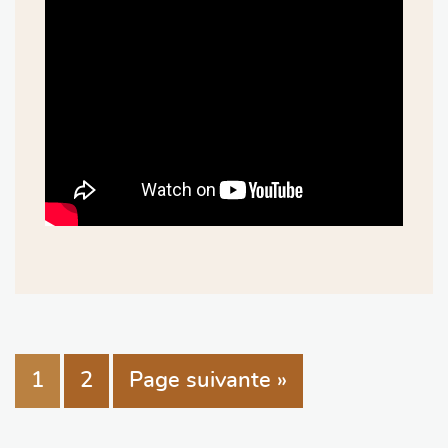
1
2
Page suivante »