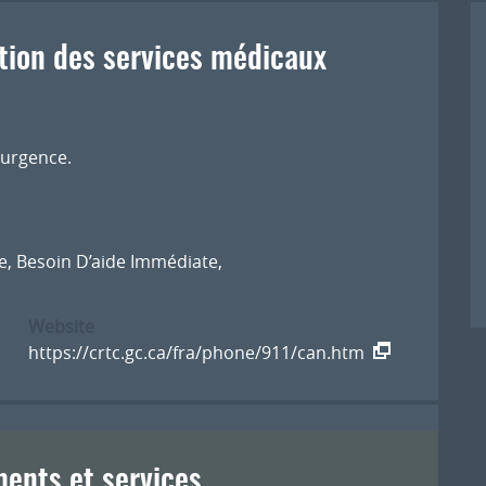
ion des services médicaux
 urgence.
e
,
Besoin D’aide Immédiate
,
Website
https://crtc.gc.ca/fra/phone/911/can.htm
ents et services