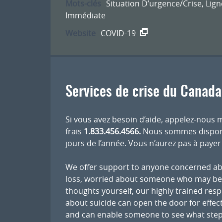
Mots-clés
Situation D’urgence/Crise
,
Lign
Immédiate
Website
COVID-19
Services de crise du Canada
Si vous avez besoin d’aide, appelez-nous
frais
1.833.456.4566.
Nous sommes disponibl
jours de l’année. Vous n’aurez pas à payer
We offer support to anyone concerned abo
loss, worried about someone who may be h
thoughts yourself, our highly trained res
about suicide can open the door for effec
and can enable someone to see what steps