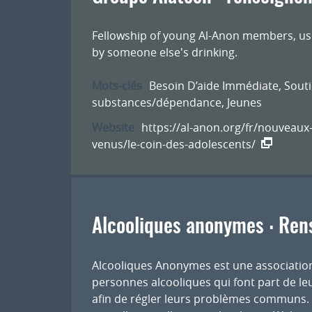
Fellowship of young Al-Anon members, usu
by someone else's drinking.
Mots-clés
Besoin D’aide Immédiate
,
Souti
substances/dépendance
,
Jeunes
Website
https://al-anon.org/fr/nouveaux
venus/le-coin-des-adolescents/
Alcooliques anonymes : Ren
Alcooliques Anonymes est une association
personnes alcooliques qui font part de leu
afin de régler leurs problèmes communs. 