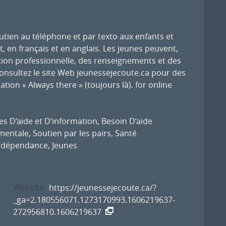
outien au téléphone et par texto aux enfants et
t, en français et en anglais. Les jeunes peuvent,
ion professionnelle, des renseignements et des
consultez le site Web
jeunessejecoute.ca pour des
ation « Always there » (toujours là).
for online
es D’aide et D’information
,
Besoin D’aide
 mentale
,
Soutien par les pairs
,
Santé
/dépendance
,
Jeunes
Website
https://jeunessejecoute.ca/?
_ga=2.180556071.1273170993.1606219637-
272956810.1606219637