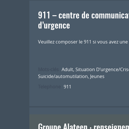
911 – centre de communicat
d’urgence
Veuillez composer le 911 si vous avez une
Mots-clés
Adult
,
Situation D’urgence/Cris
Suicide/automutilation
,
Jeunes
Telephone
911
Groupe Alateen : renseignem