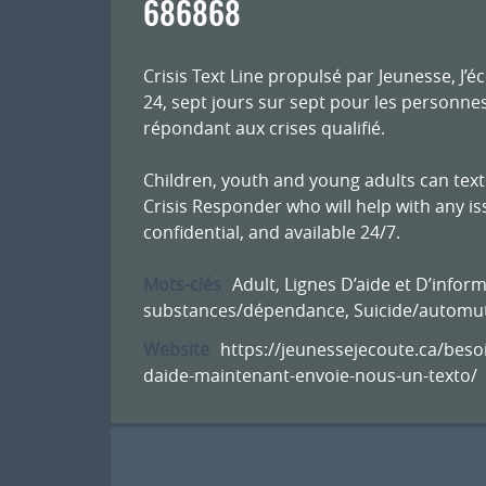
686868
Crisis Text Line propulsé par Jeunesse, J’é
24, sept jours sur sept pour les personnes
répondant aux crises qualifié.
Children, youth and young adults can text
Crisis Responder who will help with any iss
confidential, and available 24/7.
Mots-clés
Adult
,
Lignes D’aide et D’infor
substances/dépendance
,
Suicide/automut
Website
https://jeunessejecoute.ca/beso
daide-maintenant-envoie-nous-un-texto/