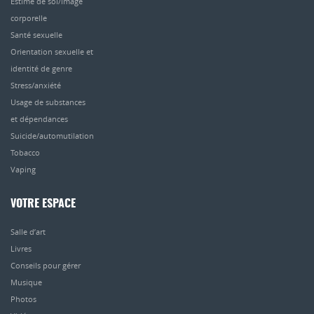
Estime de soi/image
corporelle
Santé sexuelle
Orientation sexuelle et
identité de genre
Stress/anxiété
Usage de substances
et dépendances
Suicide/automutilation
Tobacco
Vaping
VOTRE ESPACE
Salle d’art
Livres
Conseils pour gérer
Musique
Photos