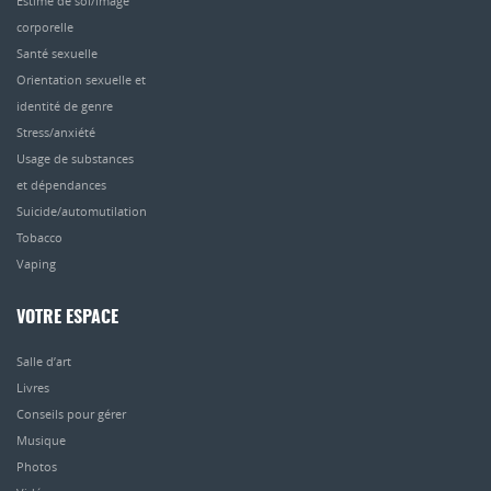
Estime de soi/image
corporelle
Santé sexuelle
Orientation sexuelle et
identité de genre
Stress/anxiété
Usage de substances
et dépendances
Suicide/automutilation
Tobacco
Vaping
VOTRE ESPACE
Salle d’art
Livres
Conseils pour gérer
Musique
Photos