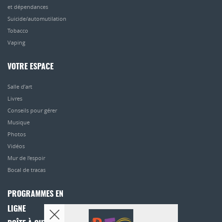
et dépendances
Suicide/automutilation
Tobacco
Vaping
VOTRE ESPACE
Salle d’art
Livres
Conseils pour gérer
Musique
Photos
Vidéos
Mur de l’espoir
Bocal de tracas
PROGRAMMES EN
LIGNE