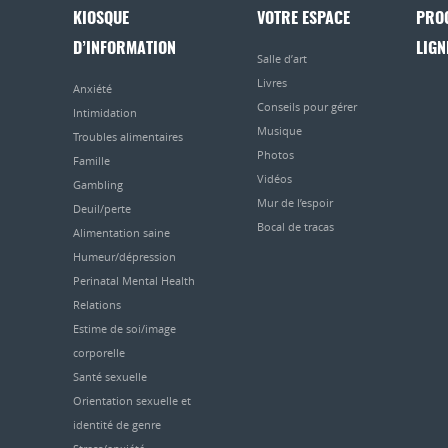
KIOSQUE
VOTRE ESPACE
PRO
D’INFORMATION
LIGN
Salle d’art
Livres
Anxiété
Conseils pour gérer
Intimidation
Musique
Troubles alimentaires
Photos
Famille
Vidéos
Gambling
Mur de l’espoir
Deuil/perte
Bocal de tracas
Alimentation saine
Humeur/dépression
Perinatal Mental Health
Relations
Estime de soi/image
corporelle
Santé sexuelle
Orientation sexuelle et
identité de genre