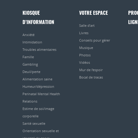
KIOSQUE
VOTRE ESPACE
PRO
D’INFORMATION
LIGN
Salle d’art
Livres
Anxiété
Conseils pour gérer
Intimidation
Musique
Troubles alimentaires
Photos
Famille
Vidéos
Gambling
Mur de l’espoir
Deuil/perte
Bocal de tracas
Alimentation saine
Humeur/dépression
Perinatal Mental Health
Relations
Estime de soi/image
corporelle
Santé sexuelle
Orientation sexuelle et