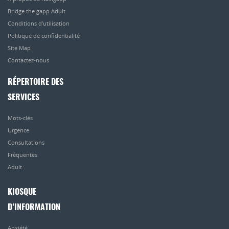
Bridge the gapp Adult
Conditions d’utilisation
Politique de confidentialité
Site Map
Contactez-nous
RÉPERTOIRE DES
SERVICES
Mots-clés
Urgence
Consultations
Fréquentes
Adult
KIOSQUE
D’INFORMATION
Anxiété