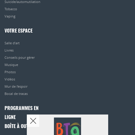
Suicide/automutilation
Tobacco
Vaping
VOTRE ESPACE
Salle d’art
Livres
Conseils pour gérer
Musique
Photos
Vidéos
Mur de l’espoir
Bocal de tracas
PROGRAMMES EN
LIGNE
BOÎTE À OUTILS