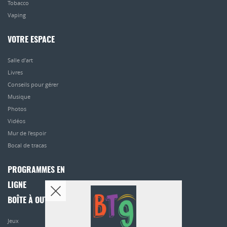
Tobacco
Vaping
VOTRE ESPACE
Salle d’art
Livres
Conseils pour gérer
Musique
Photos
Vidéos
Mur de l’espoir
Bocal de tracas
PROGRAMMES EN
LIGNE
BOÎTE À OUTILS
Jeux