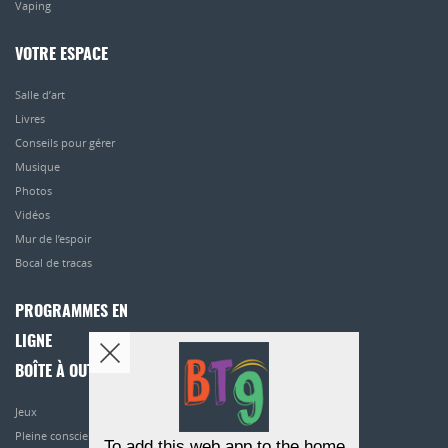
Vaping
VOTRE ESPACE
Salle d’art
Livres
Conseils pour gérer
Musique
Photos
Vidéos
Mur de l’espoir
Bocal de tracas
PROGRAMMES EN
LIGNE
BOÎTE À OUTILS
Jeux
Pleine conscience
To add this web app to the home