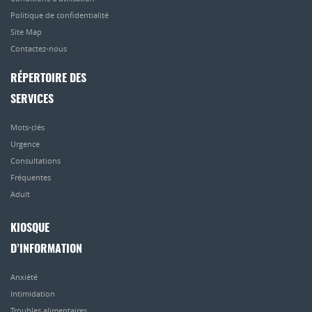
Politique de confidentialité
Site Map
Contactez-nous
RÉPERTOIRE DES
SERVICES
Mots-clés
Urgence
Consultations
Fréquentes
Adult
KIOSQUE
D’INFORMATION
Anxiété
Intimidation
Troubles alimentaires