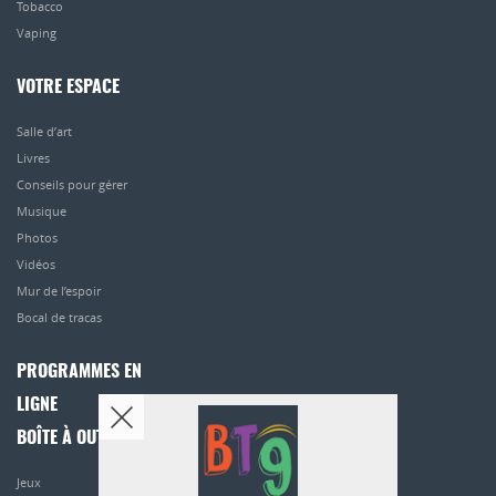
Tobacco
Vaping
VOTRE ESPACE
Salle d’art
Livres
Conseils pour gérer
Musique
Photos
Vidéos
Mur de l’espoir
Bocal de tracas
PROGRAMMES EN
LIGNE
BOÎTE À OUTILS
Jeux