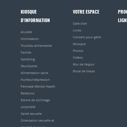
KIOSQUE
VOTRE ESPACE
PRO
D’INFORMATION
LIGN
Salle d’art
Livres
Anxiété
Conseils pour gérer
Intimidation
Musique
Troubles alimentaires
Photos
Famille
Vidéos
Gambling
Mur de l’espoir
Deuil/perte
Bocal de tracas
Alimentation saine
Humeur/dépression
Perinatal Mental Health
Relations
Estime de soi/image
corporelle
Santé sexuelle
Orientation sexuelle et