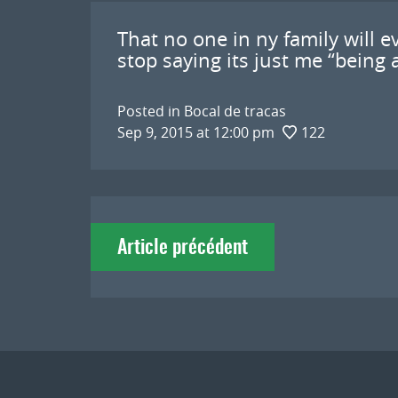
That no one in ny family will e
stop saying its just me “being 
Posted in
Bocal de tracas
Sep 9, 2015 at 12:00 pm
122
Navigation
Article précédent
de
l'article