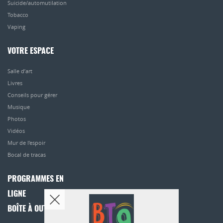
Suicide/automutilation
Tobacco
Vaping
VOTRE ESPACE
Salle d’art
Livres
Conseils pour gérer
Musique
Photos
Vidéos
Mur de l’espoir
Bocal de tracas
PROGRAMMES EN
LIGNE
BOÎTE À OUTILS