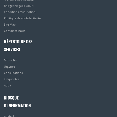
Bridge the gapp Adult
Conditions d’utilisation
Politique de confidentialité
Site Map
Contactez-nous
RÉPERTOIRE DES
SERVICES
Mots-clés
Urgence
Consultations
Fréquentes
Adult
KIOSQUE
D’INFORMATION
Anxiété