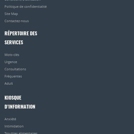
Politique de confidentialité
Site Map
Contactez-nous
RÉPERTOIRE DES
SERVICES
Mots-clés
Urgence
Consultations
Fréquentes
Adult
KIOSQUE
D’INFORMATION
Anxiété
Intimidation
Troubles alimentaires