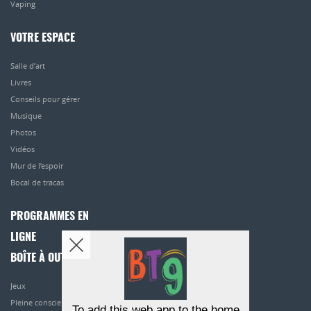
Vaping
VOTRE ESPACE
Salle d’art
Livres
Conseils pour gérer
Musique
Photos
Vidéos
Mur de l’espoir
Bocal de tracas
PROGRAMMES EN
LIGNE
BOÎTE À OUTILS
Jeux
Pleine conscience
To add this web app to the home