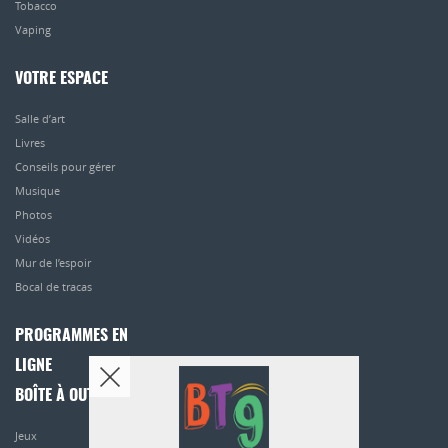
Tobacco
Vaping
VOTRE ESPACE
Salle d’art
Livres
Conseils pour gérer
Musique
Photos
Vidéos
Mur de l’espoir
Bocal de tracas
PROGRAMMES EN
LIGNE
BOÎTE À OUTILS
Jeux