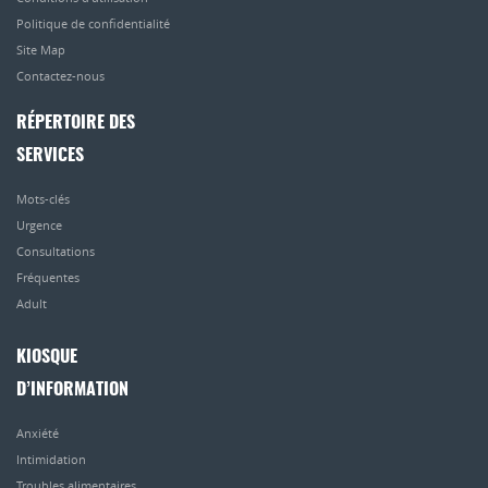
Politique de confidentialité
Site Map
Contactez-nous
RÉPERTOIRE DES
SERVICES
Mots-clés
Urgence
Consultations
Fréquentes
Adult
KIOSQUE
D’INFORMATION
Anxiété
Intimidation
Troubles alimentaires