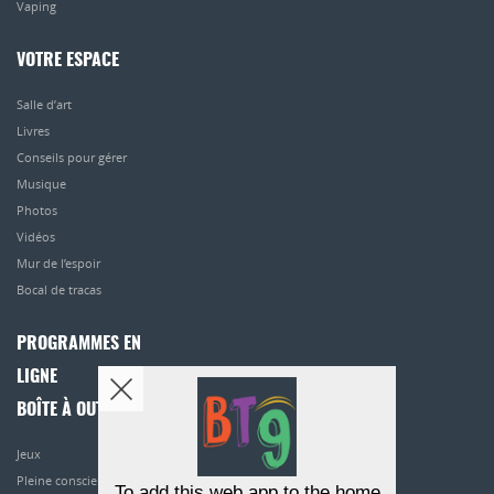
Vaping
VOTRE ESPACE
Salle d’art
Livres
Conseils pour gérer
Musique
Photos
Vidéos
Mur de l’espoir
Bocal de tracas
PROGRAMMES EN
LIGNE
BOÎTE À OUTILS
Jeux
Pleine conscience
To add this web app to the home