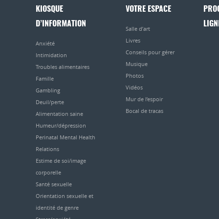
KIOSQUE
VOTRE ESPACE
PRO
D’INFORMATION
LIGN
Salle d’art
Livres
Anxiété
Conseils pour gérer
Intimidation
Musique
Troubles alimentaires
Photos
Famille
Vidéos
Gambling
Mur de l’espoir
Deuil/perte
Bocal de tracas
Alimentation saine
Humeur/dépression
Perinatal Mental Health
Relations
Estime de soi/image
corporelle
Santé sexuelle
Orientation sexuelle et
identité de genre