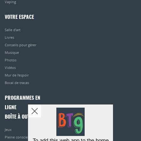
Vaping
VOTRE ESPACE
Salle d’art
Livres
Conseils pour gérer
Musique
Photos
Vidéos
Mur de l’espoir
Bocal de tracas
PROGRAMMES EN
LIGNE
BOÎTE À OUTILS
Jeux
Pleine conscience
To add this web app to the home