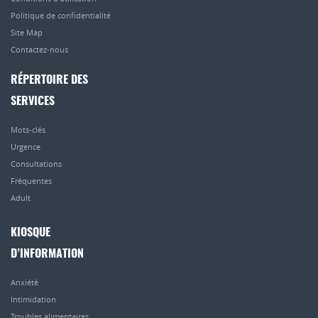
Politique de confidentialité
Site Map
Contactez-nous
RÉPERTOIRE DES
SERVICES
Mots-clés
Urgence
Consultations
Fréquentes
Adult
KIOSQUE
D’INFORMATION
Anxiété
Intimidation
Troubles alimentaires