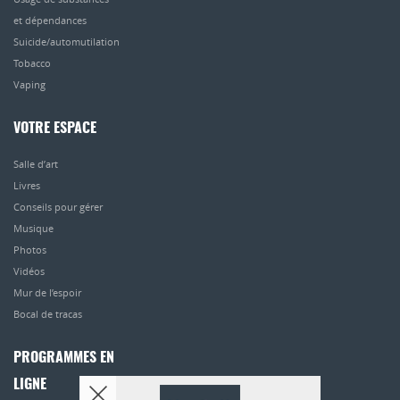
et dépendances
Suicide/automutilation
Tobacco
Vaping
VOTRE ESPACE
Salle d’art
Livres
Conseils pour gérer
Musique
Photos
Vidéos
Mur de l’espoir
Bocal de tracas
PROGRAMMES EN
LIGNE