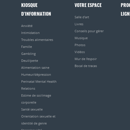
KIOSQUE
VOTRE ESPACE
PRO
D’INFORMATION
LIGN
Salle d’art
Livres
Anxiété
Conseils pour gérer
Intimidation
Musique
Troubles alimentaires
Photos
Famille
Vidéos
Gambling
Mur de l’espoir
Deuil/perte
Bocal de tracas
Alimentation saine
Humeur/dépression
Perinatal Mental Health
Relations
Estime de soi/image
corporelle
Santé sexuelle
Orientation sexuelle et
identité de genre