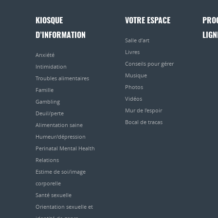
KIOSQUE
VOTRE ESPACE
PRO
D’INFORMATION
LIGN
Salle d’art
Livres
Anxiété
Conseils pour gérer
Intimidation
Musique
Troubles alimentaires
Photos
Famille
Vidéos
Gambling
Mur de l’espoir
Deuil/perte
Bocal de tracas
Alimentation saine
Humeur/dépression
Perinatal Mental Health
Relations
Estime de soi/image
corporelle
Santé sexuelle
Orientation sexuelle et