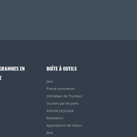
GRAMMES EN
BOÎTE À OUTILS
E
Jeux
Pleine conscience
Indicateur de l’humeur
Soutien par les pairs
Activité physique
Relaxation
Applications de mieux-
être