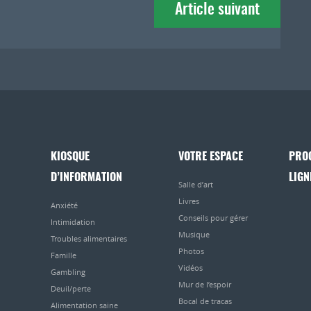
Article suivant
KIOSQUE
VOTRE ESPACE
PRO
D’INFORMATION
LIGN
Salle d’art
Livres
Anxiété
Conseils pour gérer
Intimidation
Musique
Troubles alimentaires
Photos
Famille
Vidéos
Gambling
Mur de l’espoir
Deuil/perte
Bocal de tracas
Alimentation saine