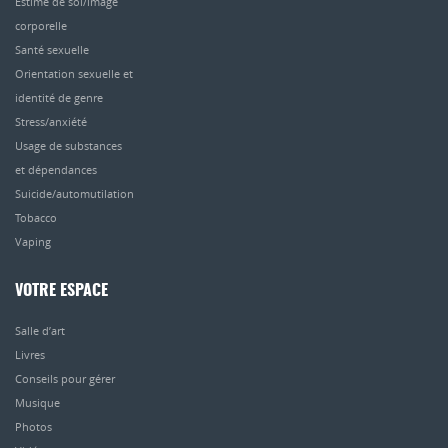
Estime de soi/image
corporelle
Santé sexuelle
Orientation sexuelle et
identité de genre
Stress/anxiété
Usage de substances
et dépendances
Suicide/automutilation
Tobacco
Vaping
VOTRE ESPACE
Salle d’art
Livres
Conseils pour gérer
Musique
Photos