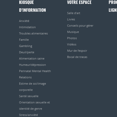
KIOSQUE
VOTRE ESPACE
PRO
D’INFORMATION
LIGN
Salle d’art
Livres
Anxiété
Conseils pour gérer
Intimidation
Musique
Troubles alimentaires
Photos
Famille
Vidéos
Gambling
Mur de l’espoir
Deuil/perte
Bocal de tracas
Alimentation saine
Humeur/dépression
Perinatal Mental Health
Relations
Estime de soi/image
corporelle
Santé sexuelle
Orientation sexuelle et
identité de genre
Stress/anxiété