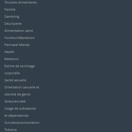
Troubles alimentaires
Famille
Gambling
Deuil/perte
Alimentation saine
Humeur/dépression
Perinatal Mental
Health
Relations
Estime de soi/image
corporelle
Santé sexuelle
Orientation sexuelle et
identité de genre
Stress/anxiété
Usage de substances
et dépendances
Suicide/automutilation
Tobacco