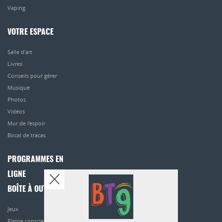
Vaping
VOTRE ESPACE
Salle d’art
Livres
Conseils pour gérer
Musique
Photos
Vidéos
Mur de l’espoir
Bocal de tracas
PROGRAMMES EN
LIGNE
BOÎTE À OUTILS
Jeux
Pleine conscience