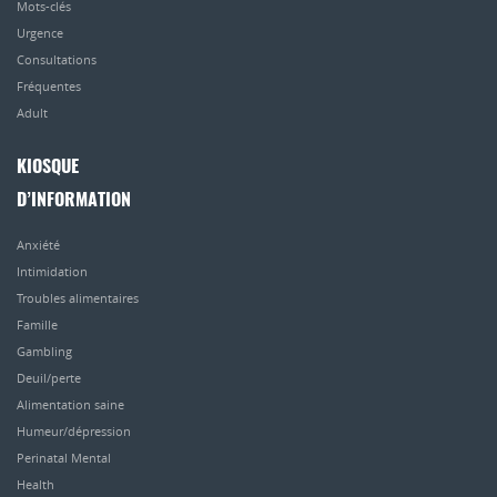
Mots-clés
Urgence
Consultations
Fréquentes
Adult
KIOSQUE
D’INFORMATION
Anxiété
Intimidation
Troubles alimentaires
Famille
Gambling
Deuil/perte
Alimentation saine
Humeur/dépression
Perinatal Mental
Health