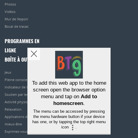
Photos
Vidéos
Mur de l’espoir
Bocal de tracas
PROGRAMMES EN
LIGNE
BOÎTE À OUTILS
Jeux
Pleine conscience
To add this web app to the home
Indicateur de l’humeur
screen open the browser option
Soutien par les pairs
menu and tap on
Add to
Activité physique
homescreen
.
Relaxation
The menu can be accessed by pressing
the menu hardware button if your device
Applications de
has one, or by tapping the top right menu
mieux-être
icon
.
Exprimez-vous