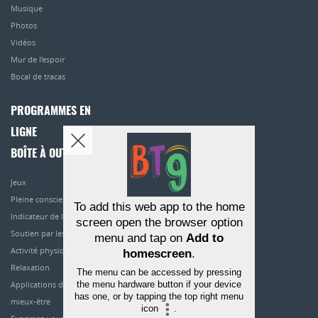
Musique
Photos
Vidéos
Mur de l’espoir
Bocal de tracas
PROGRAMMES EN
LIGNE
BOÎTE À OUTILS
Jeux
Pleine conscience
To add this web app to the home
Indicateur de l’humeur
screen open the browser option
Soutien par les pairs
menu and tap on
Add to
Activité physique
homescreen
.
Relaxation
The menu can be accessed by pressing
Applications de
the menu hardware button if your device
has one, or by tapping the top right menu
mieux-être
icon
.