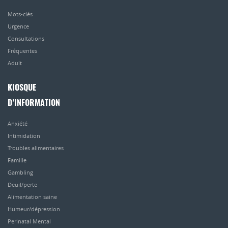
Mots-clés
Urgence
Consultations
Fréquentes
Adult
KIOSQUE
D’INFORMATION
Anxiété
Intimidation
Troubles alimentaires
Famille
Gambling
Deuil/perte
Alimentation saine
Humeur/dépression
Perinatal Mental