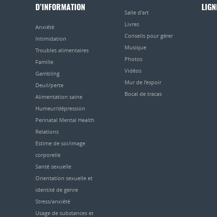
D’INFORMATION
LIGN
Salle d’art
Livres
Anxiété
Conseils pour gérer
Intimidation
Musique
Troubles alimentaires
Photos
Famille
Vidéos
Gambling
Mur de l’espoir
Deuil/perte
Bocal de tracas
Alimentation saine
Humeur/dépression
Perinatal Mental Health
Relations
Estime de soi/image
corporelle
Santé sexuelle
Orientation sexuelle et
identité de genre
Stress/anxiété
Usage de substances et