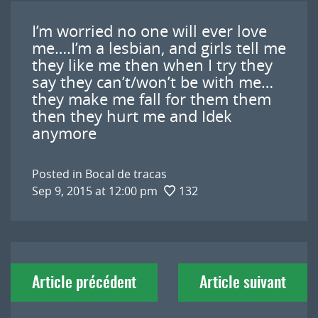
I’m worried no one will ever love
me….I’m a lesbian, and girls tell me
they like me then when I try they
say they can’t/won’t be with me…
they make me fall for them them
then they hurt me and Idek
anymore
Posted in
Bocal de tracas
Sep 9, 2015 at 12:00 pm
132
Navigation
Article précédent
Article suivant
de