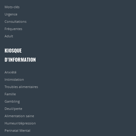
Mots-clés
Urgence
Consultations
Fréquentes
Adult
KIOSQUE
D’INFORMATION
Anxiété
Intimidation
Troubles alimentaires
Famille
Gambling
Deuil/perte
Alimentation saine
Humeur/dépression
Perinatal Mental