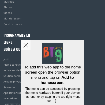
Musique
Photos
Vidéos
Mur de l’espoir
Bocal de tracas
PROGRAMMES EN
LIGNE
BOÎTE À OUTILS
Jeux
Pleine conscience
To add this web app to the home
Indicateur de l’humeur
screen open the browser option
Soutien par les pairs
menu and tap on
Add to
Activité physique
homescreen
.
Relaxation
The menu can be accessed by pressing
the menu hardware button if your device
Applications de
has one, or by tapping the top right menu
mieux-être
icon
.
Exprimez-vous