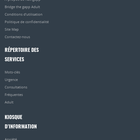
Bridge the gapp Adult
Conditions d’utilisation
Politique de confidentialité
Site Map
Contactez-nous
RÉPERTOIRE DES
SERVICES
Mots-clés
Urgence
Consultations
Fréquentes
Adult
KIOSQUE
D’INFORMATION
Anxiété