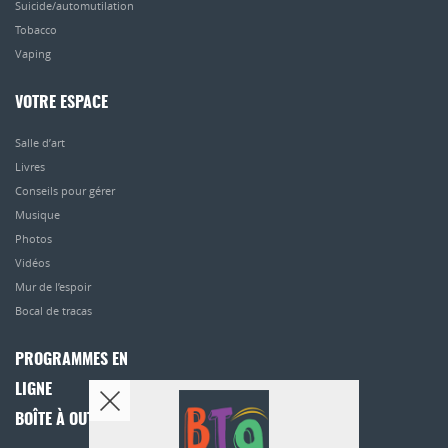
Suicide/automutilation
Tobacco
Vaping
VOTRE ESPACE
Salle d’art
Livres
Conseils pour gérer
Musique
Photos
Vidéos
Mur de l’espoir
Bocal de tracas
PROGRAMMES EN
LIGNE
BOÎTE À OUTILS