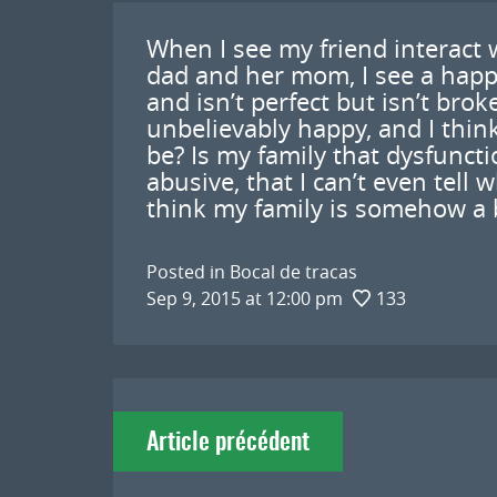
When I see my friend interact w
dad and her mom, I see a happy
and isn’t perfect but isn’t brok
unbelievably happy, and I think
be? Is my family that dysfunct
abusive, that I can’t even tell 
think my family is somehow a bi
Posted in
Bocal de tracas
Sep 9, 2015 at 12:00 pm
133
Navigation
Article précédent
de