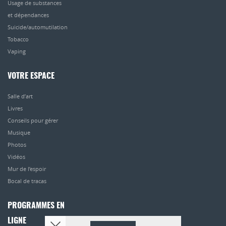
Usage de substances
et dépendances
Suicide/automutilation
Tobacco
Vaping
VOTRE ESPACE
Salle d’art
Livres
Conseils pour gérer
Musique
Photos
Vidéos
Mur de l’espoir
Bocal de tracas
PROGRAMMES EN
LIGNE