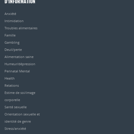
D’INFORMATION
Anxiété
Intimidation
Troubles alimentaires
Famille
Gambling
Deuil/perte
Alimentation saine
Humeur/dépression
Perinatal Mental
Health
Relations
Estime de soi/image
corporelle
Santé sexuelle
Orientation sexuelle et
identité de genre
Stress/anxiété