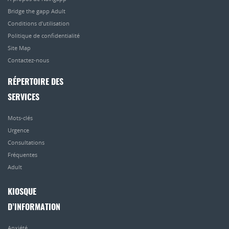
Bridge the gapp Adult
Conditions d’utilisation
Politique de confidentialité
Site Map
Contactez-nous
RÉPERTOIRE DES
SERVICES
Mots-clés
Urgence
Consultations
Fréquentes
Adult
KIOSQUE
D’INFORMATION
Anxiété