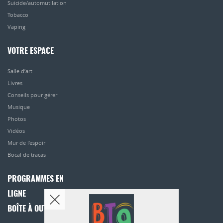
Suicide/automutilation
Tobacco
Vaping
VOTRE ESPACE
Salle d’art
Livres
Conseils pour gérer
Musique
Photos
Vidéos
Mur de l’espoir
Bocal de tracas
PROGRAMMES EN
LIGNE
BOÎTE À OUTILS