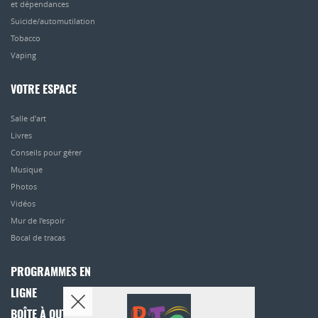
et dépendances
Suicide/automutilation
Tobacco
Vaping
VOTRE ESPACE
Salle d’art
Livres
Conseils pour gérer
Musique
Photos
Vidéos
Mur de l’espoir
Bocal de tracas
PROGRAMMES EN
LIGNE
BOÎTE À OUTILS