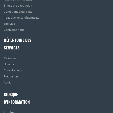
Bridge the gapp Adult
Conditions d’utilisation
Politique de confidentialité
Site Map
Contactez-nous
RÉPERTOIRE DES
SERVICES
Mots-clés
Urgence
Consultations
Fréquentes
Adult
KIOSQUE
D’INFORMATION
Anxiété