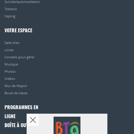
Suicide/automutilation
Tobacco
Vaping
VOTRE ESPACE
Salle d’art
Livres
Conseils pour gérer
Musique
Photos
Vidéos
Mur de l’espoir
Bocal de tracas
PROGRAMMES EN
LIGNE
BOÎTE À OUTILS