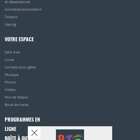
et dépendances
Suicide/automutilation
Tobacco
Vaping
VOTRE ESPACE
Salle d’art
Livres
Conseils pour gérer
Musique
Photos
Vidéos
Mur de l’espoir
Bocal de tracas
PROGRAMMES EN
LIGNE
BOÎTE À OUTILS