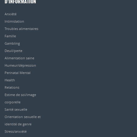
D’INFORMATION
Anxiété
Intimidation
Troubles alimentaires
Famille
Gambling
Deuil/perte
Alimentation saine
Humeur/dépression
Perinatal Mental
Health
Relations
Estime de soi/image
corporelle
Santé sexuelle
Orientation sexuelle et
identité de genre
Stress/anxiété