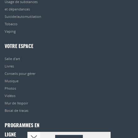
Usage de substances
et dépendances
Suicide/automutilation
Tobacco
Vaping
VOTRE ESPACE
Salle d’art
Livres
Conseils pour gérer
Musique
Photos
Vidéos
Mur de l’espoir
Bocal de tracas
PROGRAMMES EN
LIGNE