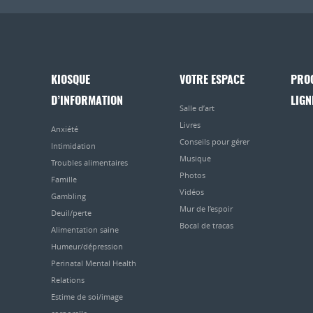
KIOSQUE
VOTRE ESPACE
PRO
D’INFORMATION
LIGN
Salle d’art
Livres
Anxiété
Conseils pour gérer
Intimidation
Musique
Troubles alimentaires
Photos
Famille
Vidéos
Gambling
Mur de l’espoir
Deuil/perte
Bocal de tracas
Alimentation saine
Humeur/dépression
Perinatal Mental Health
Relations
Estime de soi/image