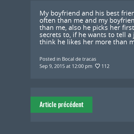
My boyfriend and his best frie
often than me and my boyfriend,
than me, also he picks her first
secrets to, if he wants to tell a
think he likes her more than 
Posted in
Bocal de tracas
Sep 9, 2015 at 12:00 pm
112
Navigation
Article précédent
de
l'article