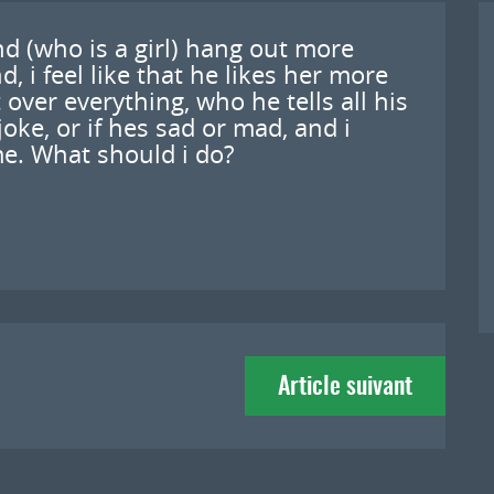
nd (who is a girl) hang out more
 i feel like that he likes her more
 over everything, who he tells all his
 joke, or if hes sad or mad, and i
me. What should i do?
Article suivant