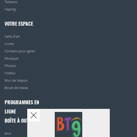
Tobacco
Vaping
VOTRE ESPACE
Salle d’art
Livres
Conseils pour gérer
Musique
Photos
Vidéos
Mur de l’espoir
Bocal de tracas
PROGRAMMES EN
LIGNE
BOÎTE À OUTILS
Jeux