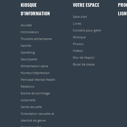
KIOSQUE
VOTRE ESPACE
PRO
D’INFORMATION
LIGN
Salle d’art
Livres
Anxiété
Conseils pour gérer
Intimidation
Musique
Troubles alimentaires
Photos
Famille
Vidéos
Gambling
Mur de l’espoir
Deuil/perte
Bocal de tracas
Alimentation saine
Humeur/dépression
Perinatal Mental Health
Relations
Estime de soi/image
corporelle
Santé sexuelle
Orientation sexuelle et
identité de genre