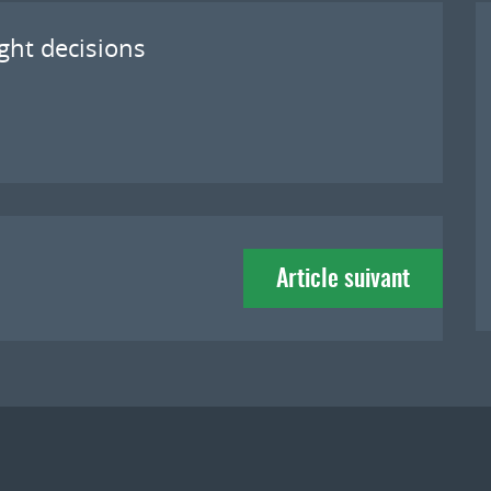
ight decisions
Article suivant