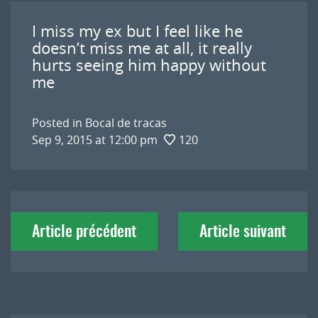
I miss my ex but I feel like he
doesn’t miss me at all, it really
hurts seeing him happy without
me
Posted in
Bocal de tracas
Sep 9, 2015 at 12:00 pm
120
Navigation
Article précédent
Article suivant
de
l'article