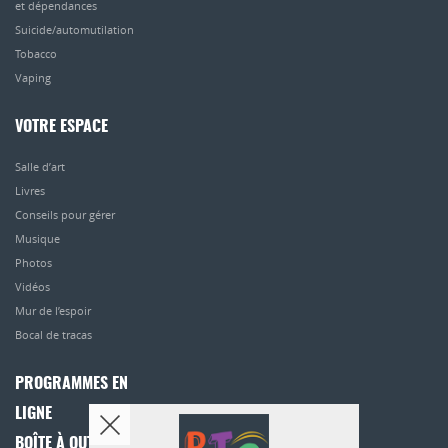
et dépendances
Suicide/automutilation
Tobacco
Vaping
VOTRE ESPACE
Salle d’art
Livres
Conseils pour gérer
Musique
Photos
Vidéos
Mur de l’espoir
Bocal de tracas
PROGRAMMES EN
LIGNE
BOÎTE À OUTILS