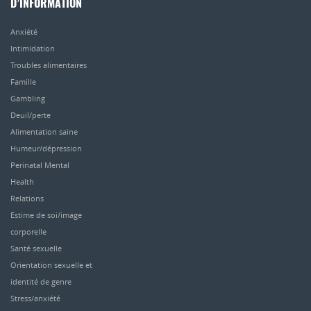
D’INFORMATION
Anxiété
Intimidation
Troubles alimentaires
Famille
Gambling
Deuil/perte
Alimentation saine
Humeur/dépression
Perinatal Mental
Health
Relations
Estime de soi/image
corporelle
Santé sexuelle
Orientation sexuelle et
identité de genre
Stress/anxiété