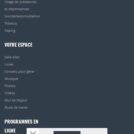
Usage de substances
et dépendances
Suicide/automutilation
Tobacco
Vaping
VOTRE ESPACE
Salle d’art
Livres
Conseils pour gérer
Musique
Photos
Vidéos
Mur de l’espoir
Bocal de tracas
PROGRAMMES EN
LIGNE