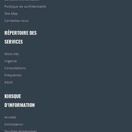
Politique de confidentialité
Site Map
Contactez-nous
RÉPERTOIRE DES
SERVICES
Mots-clés
Urgence
Consultations
Fréquentes
Adult
KIOSQUE
D’INFORMATION
Anxiété
Intimidation
Troubles alimentaires