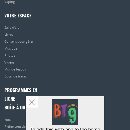
Vaping
VOTRE ESPACE
Salle d’art
Livres
Conseils pour gérer
Musique
Photos
Vidéos
Mur de l’espoir
Bocal de tracas
PROGRAMMES EN
LIGNE
BOÎTE À OUTILS
Jeux
Pleine conscience
To add this web app to the home