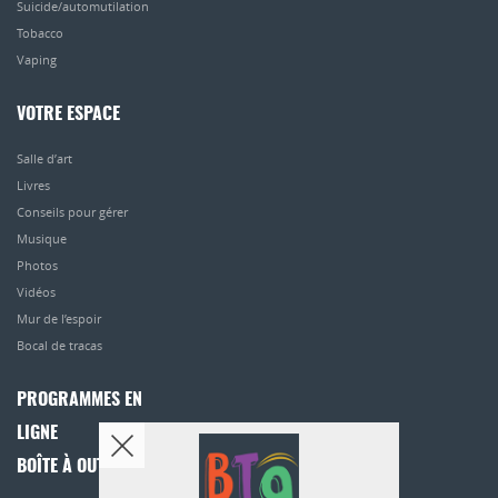
Suicide/automutilation
Tobacco
Vaping
VOTRE ESPACE
Salle d’art
Livres
Conseils pour gérer
Musique
Photos
Vidéos
Mur de l’espoir
Bocal de tracas
PROGRAMMES EN
LIGNE
BOÎTE À OUTILS