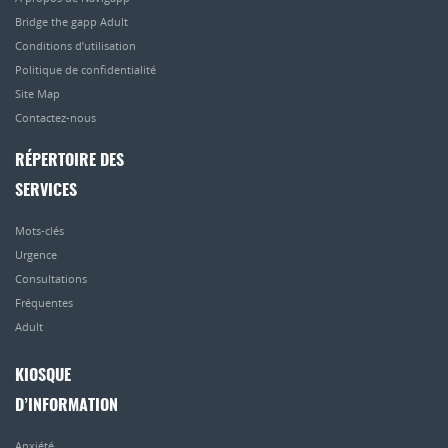
Bridge the gapp Adult
Conditions d’utilisation
Politique de confidentialité
Site Map
Contactez-nous
RÉPERTOIRE DES
SERVICES
Mots-clés
Urgence
Consultations
Fréquentes
Adult
KIOSQUE
D’INFORMATION
Anxiété